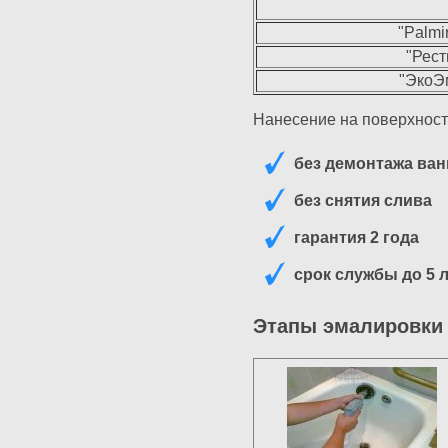
"Palmi
"Рест
"ЭкоЭм
Нанесение на поверхност
без демонтажа ва
без снятия слива
гарантия 2 года
срок службы до 5 
Этапы эмалировки 