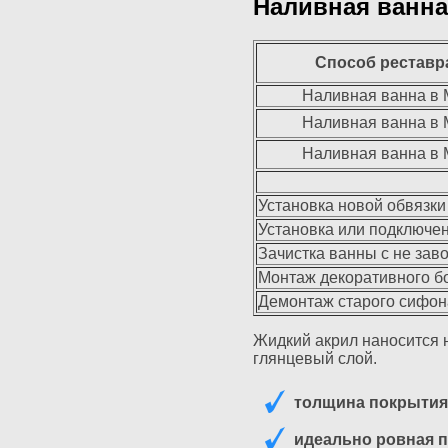
Наливная ванна 
Способ реставр
Наливная ванна в 
Наливная ванна в 
Наливная ванна в 
Установка новой обвязки
Установка или подключе
Зачистка ванны с не зав
Монтаж декоративного 
Демонтаж старого сифон
Жидкий акрил наносится н
глянцевый слой.
толщина покрытия 
идеально ровная 