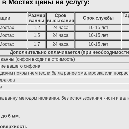
в Мостах цены на услугу:
Размер
Срок
Га
ации
Срок службы
ванны
высыхания
Мостах
1,2
24 часа
10-15 лет
Мостах
1,5
24 часа
10-15 лет
Мостах
1,7
24 часа
10-15 лет
Дополнительно оплачивается (при необходимости
 ванны (сифон входит в стоимость)
ние вашего сифона
одским покрытием (если была ранее эмалировка или покрас
бордюра
а
а ванну методом наливная, без использования кисти и вал
до 6 мм.
поверхность