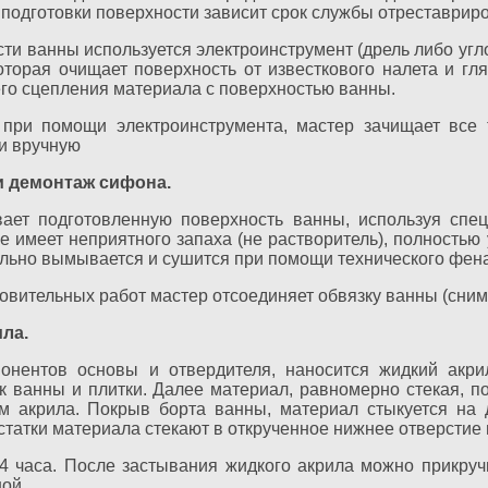
 подготовки поверхности зависит срок службы отреставрир
сти ванны используется электроинструмент (дрель либо у
оторая очищает поверхность от известкового налета и гл
го сцепления материала с поверхностью ванны.
при помощи электроинструмента, мастер зачищает все 
и вручную
 демонтаж сифона.
ает подготовленную поверхность ванны, используя спе
е имеет неприятного запаха (не растворитель), полностью
ельно вымывается и сушится при помощи технического фена
овительных работ мастер отсоединяет обвязку ванны (сним
ла.
онентов основы и отвердителя, наносится жидкий акри
 ванны и плитки. Далее материал, равномерно стекая, п
 акрила. Покрыв борта ванны, материал стыкуется на д
статки материала стекают в открученное нижнее отверстие
4 часа. После застывания жидкого акрила можно прикруч
ой.