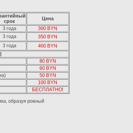
рантийный
Цена
срок
3 года
300 BYN
3 года
350 BYN
3 года
400 BYN
)
80 BYN
60 BYN
ка)
50 BYN
100 BYN
БЕСПЛАТНО!
ика, образуя ровный