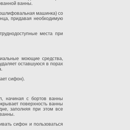
ованной ванны.
глошлифовальная машинка) со
янца, придавая необходимую
труднодоступные места при
циальные моющие средства,
 удаляет оставшуюся в порах
.
ает сифон).
л, начиная с бортов ванны
окрывает поверхность ванны
не, заполняя при этом все
 ванны.
ивать сифон и пользоваться