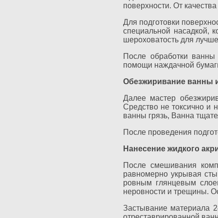
поверхности. От качества
Для подготовки поверхно
специальной насадкой, к
шероховатость для лучше
После обработки ванны 
помощи наждачной бумаг
Обезжиривание ванны и
Далее мастер обезжирив
Средство не токсично и н
ванны грязь, Ванна тщат
После проведения подгот
Нанесение жидкого акри
После смешивания комп
равномерно укрывая стык
ровным глянцевым слоем
неровности и трещины. О
Застывание материала 2
отреставрированной ванн