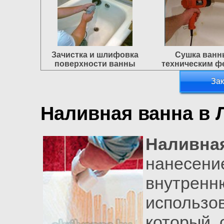
Зачистка и шлифовка
Сушка ван
поверхности ванны
техническим ф
Зак
Наливная ванна в 
Наливна
нанесе
внутрен
использ
который 