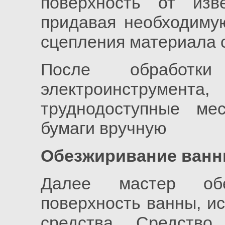
поверхность от изв
придавая необходиму
сцепления материала 
После обработ
электроинструмен
труднодоступные м
бумаги вручную
Обезжиривание ванн
Далее мастер обез
поверхность ванны, и
средства, Средств