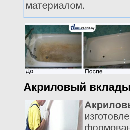
материалом.
Акриловый вклады
Акрило
изгот
формов