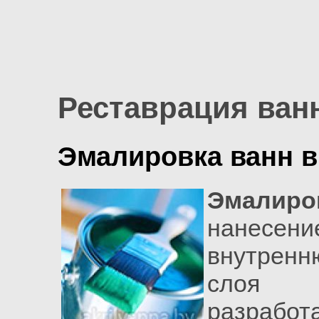
Реставрация ван
Эмалировка ванн в
Эмалиро
нанесе
внутрен
слоя 
разработ