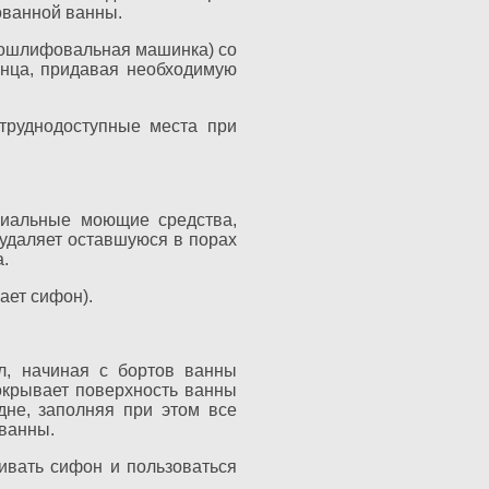
ованной ванны.
глошлифовальная машинка) со
янца, придавая необходимую
труднодоступные места при
циальные моющие средства,
 удаляет оставшуюся в порах
.
ает сифон).
л, начиная с бортов ванны
окрывает поверхность ванны
не, заполняя при этом все
 ванны.
ивать сифон и пользоваться