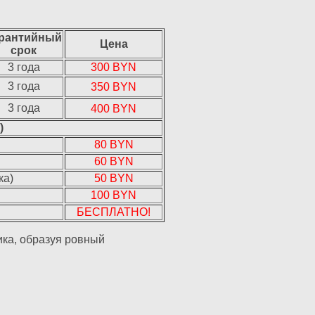
рантийный
Цена
срок
3 года
300 BYN
3 года
350 BYN
3 года
400 BYN
)
80 BYN
60 BYN
ка)
50 BYN
100 BYN
БЕСПЛАТНО!
ика, образуя ровный