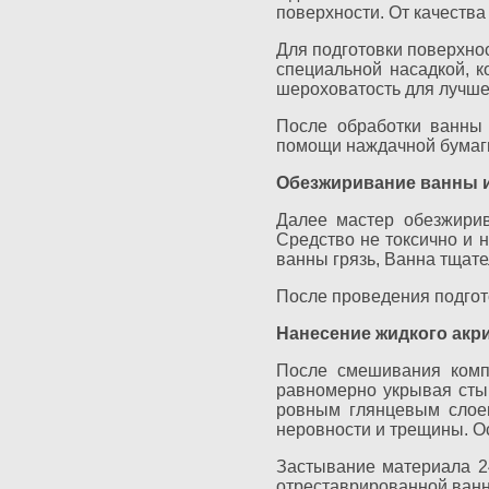
поверхности. От качества
Для подготовки поверхно
специальной насадкой, к
шероховатость для лучше
После обработки ванны 
помощи наждачной бумаг
Обезжиривание ванны и
Далее мастер обезжирив
Средство не токсично и н
ванны грязь, Ванна тщат
После проведения подгот
Нанесение жидкого акри
После смешивания комп
равномерно укрывая стык
ровным глянцевым слоем
неровности и трещины. О
Застывание материала 2
отреставрированной ванн