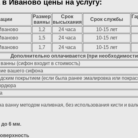
 в Иваново цены на услугу:
Размер
Срок
Га
рации
Срок службы
ванны
высыхания
Иваново
1,2
24 часа
10-15 лет
Иваново
1,5
24 часа
10-15 лет
Иваново
1,7
24 часа
10-15 лет
Дополнительно оплачивается (при необходимости
 ванны (сифон входит в стоимость)
ние вашего сифона
одским покрытием (если была ранее эмалировка или покрас
бордюра
а
а ванну методом наливная, без использования кисти и вал
до 6 мм.
поверхность