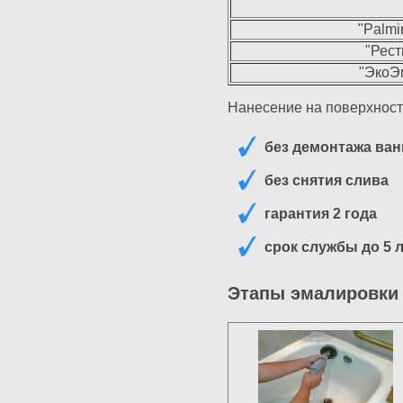
"Palmi
"Рест
"ЭкоЭм
Нанесение на поверхност
без демонтажа ва
без снятия слива
гарантия 2 года
срок службы до 5 
Этапы эмалировки 