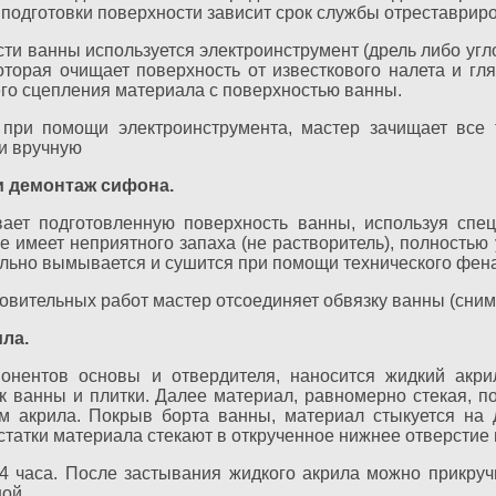
 подготовки поверхности зависит срок службы отреставрир
сти ванны используется электроинструмент (дрель либо у
оторая очищает поверхность от известкового налета и гл
го сцепления материала с поверхностью ванны.
при помощи электроинструмента, мастер зачищает все 
и вручную
 демонтаж сифона.
ает подготовленную поверхность ванны, используя спе
е имеет неприятного запаха (не растворитель), полностью
ельно вымывается и сушится при помощи технического фена
овительных работ мастер отсоединяет обвязку ванны (сним
ла.
онентов основы и отвердителя, наносится жидкий акри
 ванны и плитки. Далее материал, равномерно стекая, п
 акрила. Покрыв борта ванны, материал стыкуется на д
статки материала стекают в открученное нижнее отверстие
4 часа. После застывания жидкого акрила можно прикруч
ой.