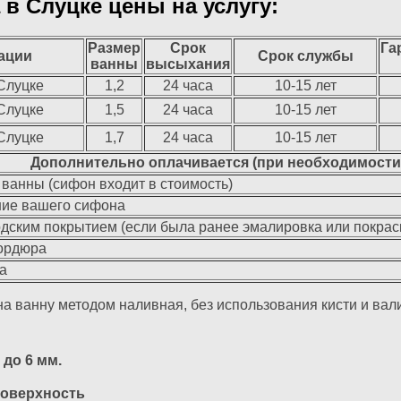
в Слуцке цены на услугу:
Размер
Срок
Га
ации
Срок службы
ванны
высыхания
Слуцке
1,2
24 часа
10-15 лет
Слуцке
1,5
24 часа
10-15 лет
Слуцке
1,7
24 часа
10-15 лет
Дополнительно оплачивается (при необходимости
 ванны (сифон входит в стоимость)
ние вашего сифона
одским покрытием (если была ранее эмалировка или покрас
бордюра
а
а ванну методом наливная, без использования кисти и вал
до 6 мм.
поверхность