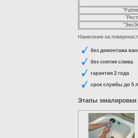
"Palmi
"Рест
"ЭкоЭм
Нанесение на поверхност
без демонтажа ва
без снятия слива
гарантия 2 года
срок службы до 5 
Этапы эмалировки 