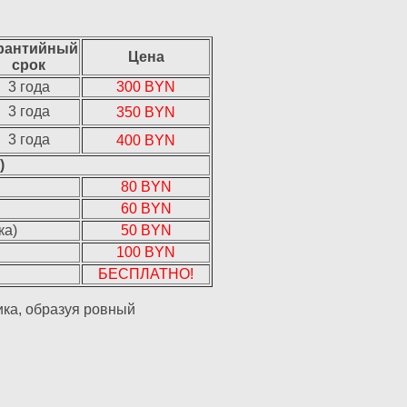
рантийный
Цена
срок
3 года
300 BYN
3 года
350 BYN
3 года
400 BYN
)
80 BYN
60 BYN
ка)
50 BYN
100 BYN
БЕСПЛАТНО!
ика, образуя ровный