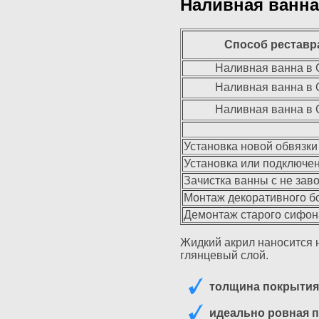
Наливная ванна 
Способ реставр
Наливная ванна в 
Наливная ванна в 
Наливная ванна в 
Установка новой обвязки
Установка или подключе
Зачистка ванны с не зав
Монтаж декоративного 
Демонтаж старого сифон
Жидкий акрил наносится н
глянцевый слой.
толщина покрытия 
идеально ровная 