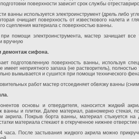
 подготовки поверхности зависит срок службы отреставрир
сти ванны используется электроинструмент (дрель либо у
оторая очищает поверхность от известкового налета и гл
го сцепления материала с поверхностью ванны.
при помощи электроинструмента, мастер зачищает все 
и вручную
 демонтаж сифона.
ает подготовленную поверхность ванны, используя спе
е имеет неприятного запаха (не растворитель), полностью
ельно вымывается и сушится при помощи технического фена
овительных работ мастер отсоединяет обвязку ванны (сним
ла.
онентов основы и отвердителя, наносится жидкий акри
 ванны и плитки. Далее материал, равномерно стекая, п
 акрила. Покрыв борта ванны, материал стыкуется на д
статки материала стекают в открученное нижнее отверстие
4 часа. После застывания жидкого акрила можно прикруч
ой.