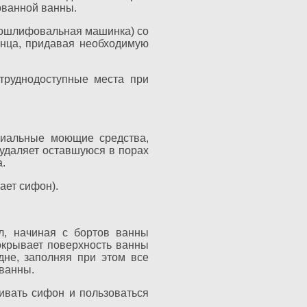
ованной ванны.
глошлифовальная машинка) со
янца, придавая необходимую
труднодоступные места при
циальные моющие средства,
 удаляет оставшуюся в порах
.
ает сифон).
л, начиная с бортов ванны
окрывает поверхность ванны
не, заполняя при этом все
 ванны.
ивать сифон и пользоваться