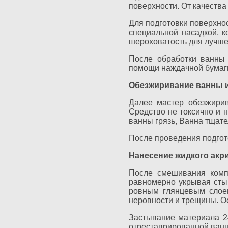
поверхности. От качества
Для подготовки поверхно
специальной насадкой, к
шероховатость для лучше
После обработки ванны 
помощи наждачной бумаг
Обезжиривание ванны и
Далее мастер обезжирив
Средство не токсично и н
ванны грязь, Ванна тщат
После проведения подгот
Нанесение жидкого акри
После смешивания комп
равномерно укрывая стык
ровным глянцевым слоем
неровности и трещины. О
Застывание материала 2
отреставрированной ванн