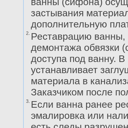
ванны (сифона) осущ
застывания материал
дополнительную плат
2.
Реставрацию ванны, 
демонтажа обвязки (
доступа под ванну. В
устанавливает загл
материала в канализ
Заказчиком после по
3.
Если ванна ранее ре
эмалировка или нали
есть следы разрушен