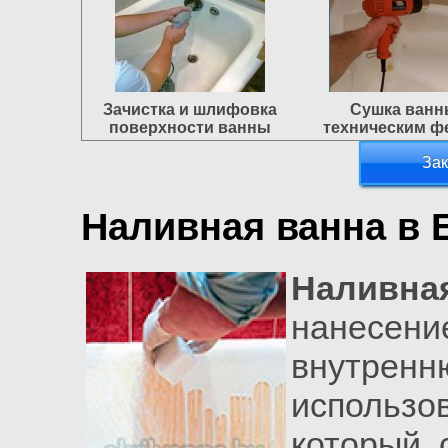
Зачистка и шлифовка
Сушка ван
поверхности ванны
техническим ф
Зак
Наливная ванна в 
Наливна
нанесе
внутрен
использ
который 