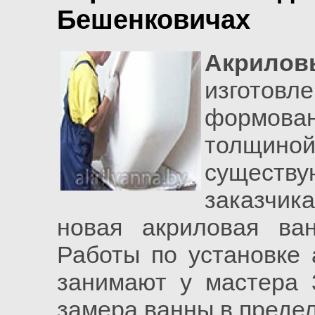
Бешенковичах
Акрило
изгот
формов
толщино
сущест
заказчик
новая акриловая ва
Работы по установке 
занимают у мастера 
замера ванны в предел