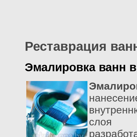
Реставрация ван
Эмалировка ванн 
Эмалиро
нанесе
внутрен
слоя 
разработ