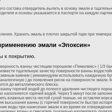
его состава отвердитель вылить в основу эмали и тщатель
рдителя и основы указывается в паспорте на каждую парт
вления. Хранить эмаль в плотно закрытой таре при температу
применению эмали «Эпоксин»
ны к покрытию.
верхность ванны чистящим порошком «Пемолюкс» ( 1/3 банк
оизвести тщательную зачистку поверхности ванны водостой
азивным камнем ( рекомендуем использовать наждачную бу
 аналогичную ) до появления рисок на поверхности эмали. 
тся до металлического блеска.
 ванну горячей водой до полного удаления чистящего поро
о наполняется горячей водой. Через 5 минут после заполн
реть влажные места чистой сухой тканью, не оставляя ворс
ия высыхания ванны (с горячей поверхности быстро испаряе
ание воды при нанесении эмали и во время ее отверждения
раковину, краны и смеситель тщательно изолировать полиэ