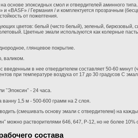
на основе эпоксидных смол и отвердителей аминного типа.
и «BASF» / Германия / и комплектуется прозрачным (бесц
тойкость от пожелтения.
ющих цветов: белый (чисто белый), зеленый, бирюзовый, с
олетовый. Цветные эмали используются как колерные пасты
днородное, глянцевое покрытие.
, валиком.
 введенным в нее отвердителем составляет 50-60 минут (ч
тов при температуре воздуха от 17 до 30 градусов С эмал
 "Эпоксин" - 24 часа.
ванну 1,5 м - 500-600 грамм на 2 слоя.
водить (смешивать основу эмали с отвердителем) на кажды
н" можно растворителями 646, 647, Р-12, но не более 10%
рабочего состава