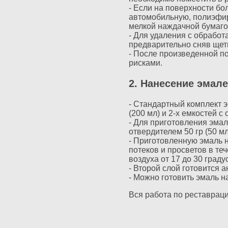
- Если на поверхности б
автомобильную, полиэфир
мелкой наждачной бумагой
- Для удаления с обработ
предварительно сняв щетк
- После произведенной по
рисками.
2. Нанесение эмал
- Стандартный комплект эм
(200 мл) и 2-х емкостей с 
- Для приготовления эмали
отвердителем 50 гр (50 м
- Приготовленную эмаль н
потеков и просветов в те
воздуха от 17 до 30 град
- Второй слой готовится 
- Можно готовить эмаль на
Вся работа по реставраци