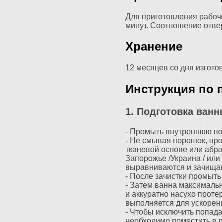
Для приготовления рабоч
минут. Соотношение отве
Хранение
12 месяцев со дня изгото
Инструкция по 
1. Подготовка ван
- Промыть внутреннюю по
- Не смывая порошок, пр
тканевой основе или абр
Запорожье /Украина / или
выравниваются и зачищаю
- После зачистки промыть
- Затем ванна максимальн
и аккуратно насухо проте
выполняется для ускорен
- Чтобы исключить попад
необходимо поместить в 