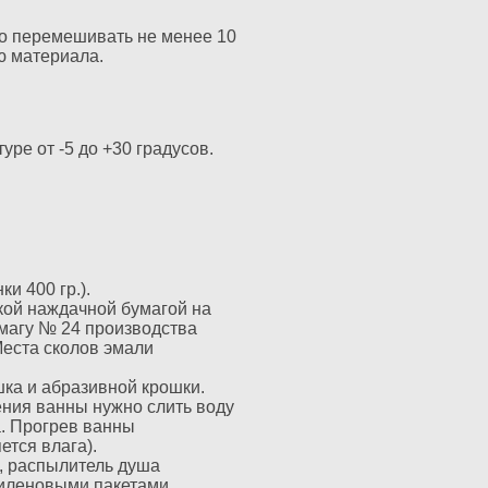
но перемешивать не менее 10
ию материала.
ре от -5 до +30 градусов.
и 400 гр.).
кой наждачной бумагой на
магу № 24 производства
Места сколов эмали
шка и абразивной крошки.
ения ванны нужно слить воду
а. Прогрев ванны
тся влага).
, распылитель душа
тиленовыми пакетами.