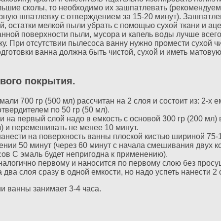
ольшие сколы, то необходимо их зашпатлевать (рекомендуем
ную шпатлевку с отверждением за 15-20 минут). Зашпатле
, остатки мелкой пыли убрать с помощью сухой ткани и аце
анной поверхности пыли, мусора и капель воды лучше всег
у. При отсутствии пылесоса ванну нужно промести сухой чи
дготовки ванна должна быть чистой, сухой и иметь матову
евого покрытия.
али 700 гр (500 мл) рассчитан на 2 слоя и состоит из: 2-х е
отвердителем по 50 гр (50 мл).
 на первый слой надо в емкость с основой 300 гр (200 мл) 
л) и перемешивать не менее 10 минут.
анести на поверхность ванны плоской кистью шириной 75-1
чении 50 минут (через 60 минут с начала смешивания двух 
усов С эмаль будет непригодна к применению).
аналогично первому и наносится по первому слою без просу
 два слоя сразу в одной емкости, но надо успеть нанести 2 
и ванны занимает 3-4 часа.