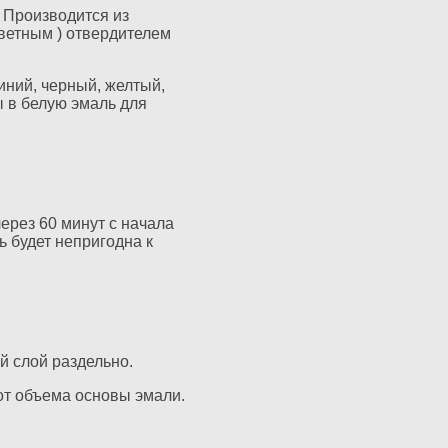
 Производится из
ветным ) отвердителем
иний, черный, желтый,
 в белую эмаль для
ерез 60 минут с начала
ь будет непригодна к
й слой раздельно.
 от объема основы эмали.