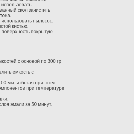
 использовать
ванный скол зачистить
тона.
о использовать пылесос,
стой кистью.
ю поверхность покрытую
мкостей с основой по 300 гр
влить емкость с
00 мм, избегая при этом
компонентов при температуре
шки.
слоя эмали за 50 минут.